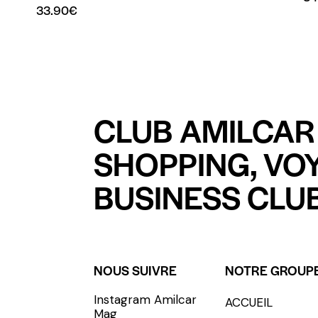
33.90
€
CLUB AMILCAR 
SHOPPING, VO
BUSINESS CLUB
NOUS SUIVRE
NOTRE GROUP
Instagram Amilcar
ACCUEIL
S'INCRIRE - SUBSCRIBE
Mag