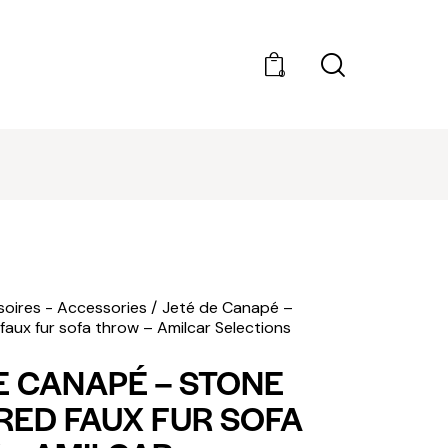
0
DÉCOUVRIR AMILCAR MAGAZINE GROUP - 35
MAGAZINES. ACHAT À L'UNITÉ OU ABONNEMEN
oires - Accessories
Jeté de Canapé –
faux fur sofa throw – Amilcar Selections
E CANAPÉ – STONE
ED FAUX FUR SOFA