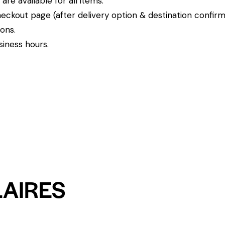
re available for all items.
eckout page (after delivery option & destination confirm
ions.
siness hours.
LAIRES