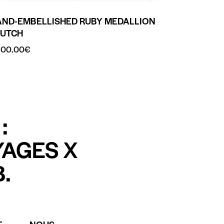
AND-EMBELLISHED RUBY MEDALLION
LUTCH
200.00
€
:
YAGES X
.