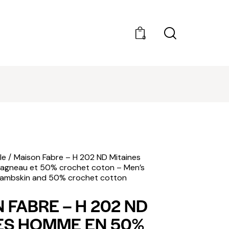
0
DÉCOUVRIR AMILCAR MAGAZINE GROUP - 35
MAGAZINES. ACHAT À L'UNITÉ OU ABONNEMEN
le
Maison Fabre – H 202 ND Mitaines
gneau et 50% crochet coton – Men’s
 lambskin and 50% crochet cotton
 FABRE – H 202 ND
ES HOMME EN 50%