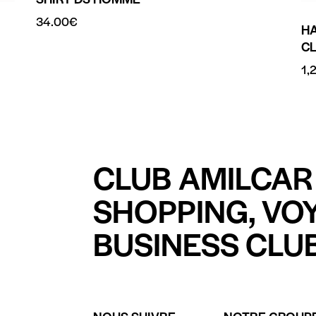
34.00
€
H
C
1,
CLUB AMILCAR 
SHOPPING, VO
BUSINESS CLUB