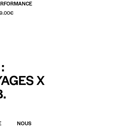
ERFORMANCE
9.00
€
:
YAGES X
.
E
NOUS