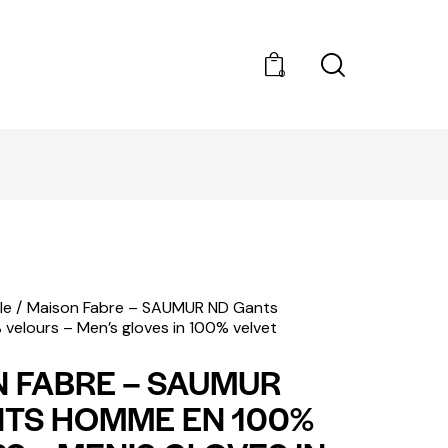
0
DÉCOUVRIR AMILCAR MAGAZINE GROUP - 35
MAGAZINES. ACHAT À L'UNITÉ OU ABONNEMEN
le
Maison Fabre – SAUMUR ND Gants
elours – Men’s gloves in 100% velvet
 FABRE – SAUMUR
TS HOMME EN 100%