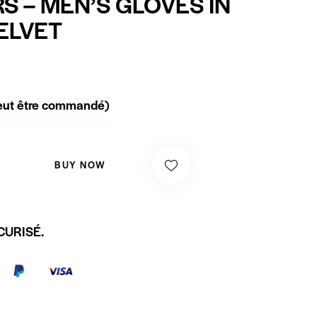
S – MEN’S GLOVES IN
ELVET
peut être commandé)
BUY NOW
CURISÉ.