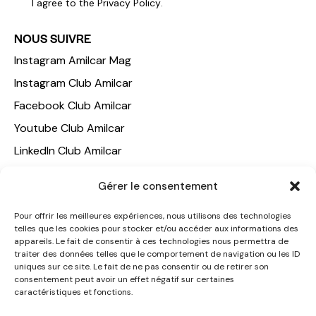
I agree to the
Privacy Policy
.
NOUS SUIVRE
Instagram Amilcar Mag
Instagram Club Amilcar
Facebook Club Amilcar
Youtube Club Amilcar
LinkedIn Club Amilcar
NOTRE GROUPE
Gérer le consentement
ACCUEIL
Pour offrir les meilleures expériences, nous utilisons des technologies
telles que les cookies pour stocker et/ou accéder aux informations des
AMILCAR TRAVEL CLUB
appareils. Le fait de consentir à ces technologies nous permettra de
CLUB AMILCAR, Club d'affaires international
traiter des données telles que le comportement de navigation ou les ID
uniques sur ce site. Le fait de ne pas consentir ou de retirer son
AGENCE MEDIANE
consentement peut avoir un effet négatif sur certaines
caractéristiques et fonctions.
CONTACT