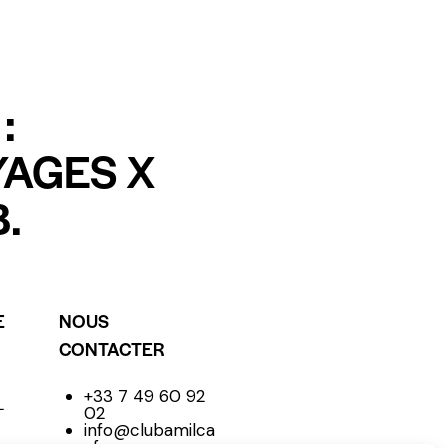
:
YAGES X
.
E
NOUS
CONTACTER
+33 7 49 60 92
L
02
info@clubamilca
r.fr