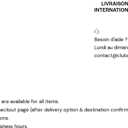
LIVRAISO
INTERNATIO
Besoin d'aide 
Lundi au diman
contact@cluba
re available for all items.
eckout page (after delivery option & destination confirm
ions.
siness hours.