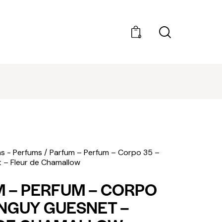
0
DÉCOUVRIR AMILCAR MAGAZINE GROUP - 35
MAGAZINES. ACHAT À L'UNITÉ OU ABONNEMEN
s - Perfums
Parfum – Perfum – Corpo 35 –
 – Fleur de Chamallow
 – PERFUM – CORPO
ANGUY GUESNET –