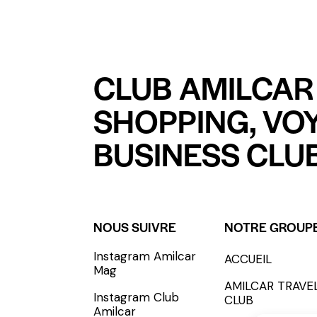
CLUB AMILCAR 
SHOPPING, VO
BUSINESS CLUB
NOUS SUIVRE
NOTRE GROUP
Instagram Amilcar
ACCUEIL
S'INCRIRE - SUBSCRIBE
Mag
AMILCAR TRAVE
Instagram Club
CLUB
Amilcar