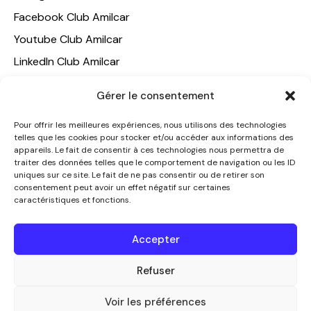
Facebook Club Amilcar
Youtube Club Amilcar
LinkedIn Club Amilcar
Gérer le consentement
NOTRE GROUPE
ACCUEIL
Pour offrir les meilleures expériences, nous utilisons des technologies
telles que les cookies pour stocker et/ou accéder aux informations des
AMILCAR TRAVEL CLUB
appareils. Le fait de consentir à ces technologies nous permettra de
CLUB AMILCAR, Club d'affaires international
traiter des données telles que le comportement de navigation ou les ID
uniques sur ce site. Le fait de ne pas consentir ou de retirer son
AGENCE MEDIANE
consentement peut avoir un effet négatif sur certaines
caractéristiques et fonctions.
CONTACT
NOUS CONTACTER
Accepter
+33 7 49 60 92 02
Refuser
info@clubamilcar.fr
Voir les préférences