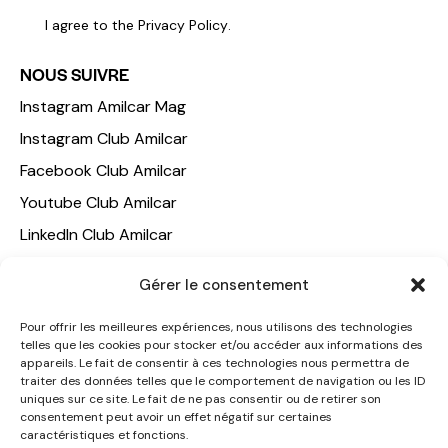
I agree to the
Privacy Policy
.
NOUS SUIVRE
Instagram Amilcar Mag
Instagram Club Amilcar
Facebook Club Amilcar
Youtube Club Amilcar
LinkedIn Club Amilcar
NOTRE GROUPE
Gérer le consentement
ACCUEIL
Pour offrir les meilleures expériences, nous utilisons des technologies
telles que les cookies pour stocker et/ou accéder aux informations des
AMILCAR TRAVEL CLUB
appareils. Le fait de consentir à ces technologies nous permettra de
CLUB AMILCAR, Club d'affaires international
traiter des données telles que le comportement de navigation ou les ID
uniques sur ce site. Le fait de ne pas consentir ou de retirer son
AGENCE MEDIANE
consentement peut avoir un effet négatif sur certaines
caractéristiques et fonctions.
CONTACT