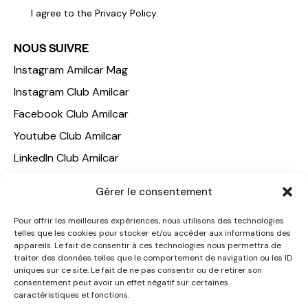
I agree to the
Privacy Policy
.
NOUS SUIVRE
Instagram Amilcar Mag
Instagram Club Amilcar
Facebook Club Amilcar
Youtube Club Amilcar
LinkedIn Club Amilcar
Gérer le consentement
NOTRE GROUPE
ACCUEIL
Pour offrir les meilleures expériences, nous utilisons des technologies
telles que les cookies pour stocker et/ou accéder aux informations des
AMILCAR TRAVEL CLUB
appareils. Le fait de consentir à ces technologies nous permettra de
CLUB AMILCAR, Club d'affaires international
traiter des données telles que le comportement de navigation ou les ID
uniques sur ce site. Le fait de ne pas consentir ou de retirer son
AGENCE MEDIANE
consentement peut avoir un effet négatif sur certaines
caractéristiques et fonctions.
CONTACT