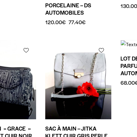
PORCELAINE – DS
130.0
AUTOMOBILES
120.00
€
77.40
€
LOT D
PARFU
AUTO
68.00
N » GRACE »
SAC À MAIN – JITKA
T CUIR NOIR
KLETT CUIR GRIS PERLE