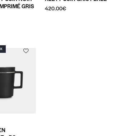
IMPRIMÉ GRIS
420.00
€
CK
EN