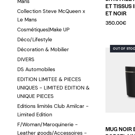
Mans
ET TISSUS 
Collection Steve McQueen x
ET NOIR
Le Mans
350.00
€
Cosmétiques|Make UP
Déco/Lifestyle
Décoration & Mobilier
OUT OF STO
DIVERS
DS Automobiles
EDITION LIMITEE & PIECES
UNIQUES - LIMITED EDITION &
UNIQUE PIECES
Editions limités Club Amilcar -
Limited Edition
F/Woman/Maroquinerie -
MUG NOIR 
Leather goods/Accessoires -