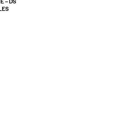
E – DS
LES