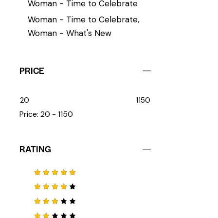
Woman - Time to Celebrate
Woman - Time to Celebrate,
Woman - What's New
PRICE
20
1150
Price:
20 - 1150
RATING
Note
5
sur 5
Note
4
sur 5
Note