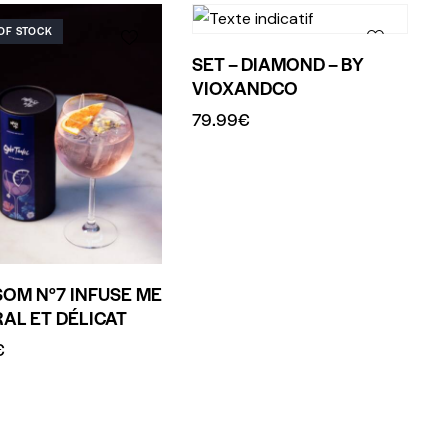
OF STOCK
SET – DIAMOND – BY
VIOXANDCO
79.99
€
OM N°7 INFUSE ME
RAL ET DÉLICAT
€