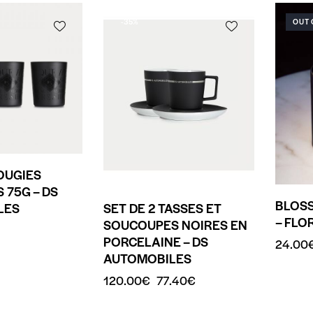
-35%
OUT 
BOUGIES
 75G – DS
BLOSS
LES
SET DE 2 TASSES ET
– FLO
SOUCOUPES NOIRES EN
PORCELAINE – DS
24.00
AUTOMOBILES
120.00
€
77.40
€